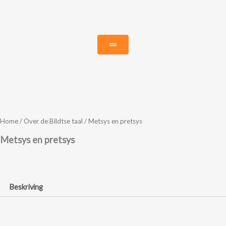
Ga
naar
de
inhoud
Home
/
Over de Bildtse taal
/ Metsys en pretsys
Metsys en pretsys